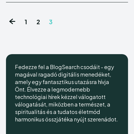
1
2
3
Fedezze fel a BlogSearch csodáit - egy
magával ragadó digitális menedéket,
amely egy fantasztikus utazásra hívja
Önt. Élvezze a legmodernebb
technológiai hírek kézzel válogatott
válogatását, miközben a természet, a
spiritualitás és a tudatos életmód
harmonikus összjátéka nyújt szerenádot.