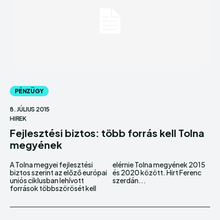
PÉNZÜGY
8. JÚLIUS 2015
HIREK
Fejlesztési biztos: több forrás kell Tolna
megyének
A Tolna megyei fejlesztési
elérnie Tolna megyének 2015
biztos szerint az előző európai
és 2020 között. Hirt Ferenc
uniós ciklusban lehívott
szerdán...
források többszörösét kell