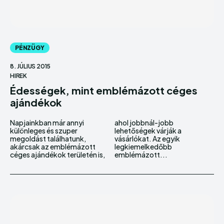
PÉNZÜGY
8. JÚLIUS 2015
HIREK
Édességek, mint emblémázott céges
ajándékok
Napjainkban már annyi
ahol jobbnál-jobb
különleges és szuper
lehetőségek várják a
megoldást találhatunk,
vásárlókat. Az egyik
akárcsak az emblémázott
legkiemelkedőbb
céges ajándékok területén is,
emblémázott...