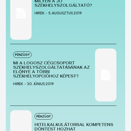
MILYEN A JÓ
SZÉKHELYSZOLGÁLTATÓ?
Echo
Echo
Verse
Verse
HIREK
-
5. AUGUSZTUS 2019
Copyright © Newspaper Theme.
Copyright © Newspaper Theme.
PÉNZÜGY
MI A LOGOSZ CÉGCSOPORT
SZÉKHELYSZOLGÁLTATÁSÁNAK AZ
ELŐNYE A TÖBBI
SZÉKHELYOPCIÓHOZ KÉPEST?
HIREK
-
30. JÚNIUS 2019
PÉNZÜGY
HITELKALKULÁTORRAL KOMPETENS
DÖNTÉST HOZHAT