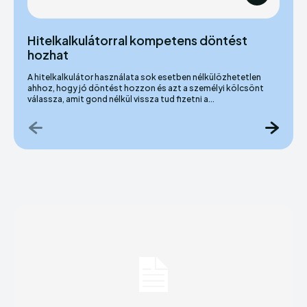
Hitelkalkulátorral kompetens döntést
hozhat
A hitelkalkulátor használata sok esetben nélkülözhetetlen
ahhoz, hogy jó döntést hozzon és azt a személyi kölcsönt
válassza, amit gond nélkül vissza tud fizetni a...