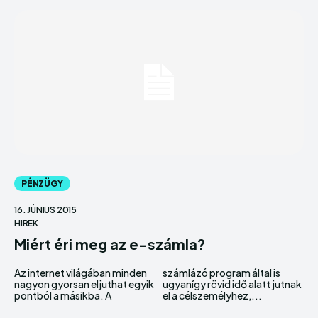
PÉNZÜGY
16. JÚNIUS 2015
HIREK
Miért éri meg az e-számla?
Az internet világában minden
számlázó program által is
nagyon gyorsan eljuthat egyik
ugyanígy rövid idő alatt jutnak
pontból a másikba. A
el a célszemélyhez,...