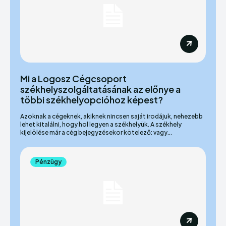
Mi a Logosz Cégcsoport
székhelyszolgáltatásának az előnye a
többi székhelyopcióhoz képest?
Azoknak a cégeknek, akiknek nincsen saját irodájuk, nehezebb
lehet kitalálni, hogy hol legyen a székhelyük. A székhely
kijelölése már a cég bejegyzésekor kötelező: vagy...
Pénzügy