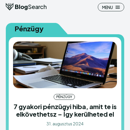
Blog
Search
MENU
Pénzügy
Search
Search
Homepage
Homepage
Pénzügy
Pénzügy
Hasznos
Hasznos
PÉNZÜGY
Otthon
Otthon
7 gyakori pénzügyi hiba, amit te is
elkövethetsz – Így kerülheted el
Ingatlan
Ingatlan
31. augusztus 2024
Belföld
Belföld