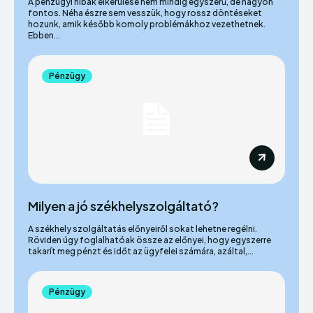
A pénzügyi hibák elkerülése nem mindig egyszerű, de nagyon
fontos. Néha észre sem vesszük, hogy rossz döntéseket
hozunk, amik később komoly problémákhoz vezethetnek.
Ebben...
Pénzügy
Milyen a jó székhelyszolgáltató?
A székhely szolgáltatás előnyeiről sokat lehetne regélni.
Röviden úgy foglalhatóak össze az előnyei, hogy egyszerre
takarít meg pénzt és időt az ügyfelei számára, azáltal,...
Pénzügy