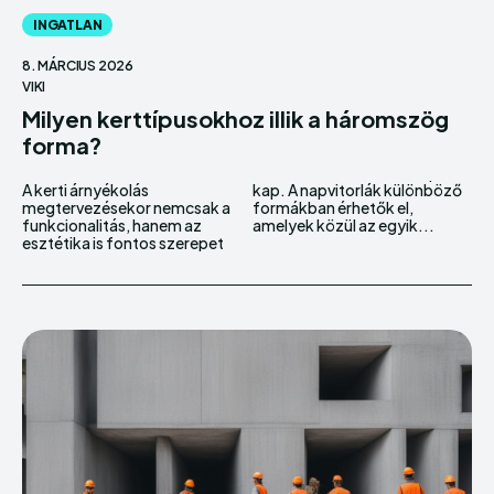
INGATLAN
8. MÁRCIUS 2026
VIKI
Milyen kerttípusokhoz illik a háromszög
forma?
A kerti árnyékolás
kap. A napvitorlák különböző
megtervezésekor nemcsak a
formákban érhetők el,
funkcionalitás, hanem az
amelyek közül az egyik...
esztétika is fontos szerepet