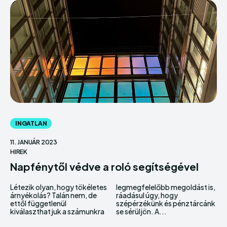
INGATLAN
11. JANUÁR 2023
HIREK
Napfénytől védve a roló segítségével
Létezik olyan, hogy tökéletes
legmegfelelőbb megoldást is,
árnyékolás? Talán nem, de
ráadásul úgy, hogy
ettől függetlenül
szépérzékünk és pénztárcánk
kiválaszthatjuk a számunkra
se sérüljön. A...