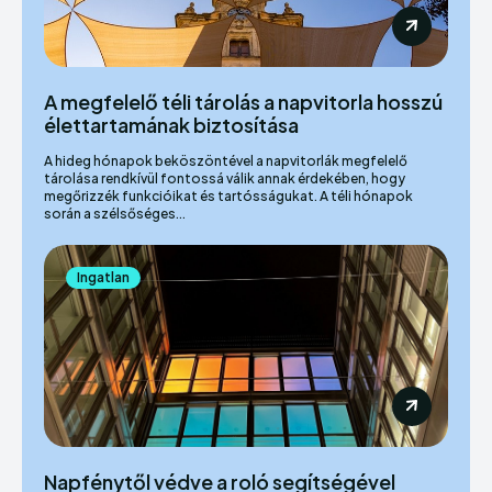
A megfelelő téli tárolás a napvitorla hosszú
élettartamának biztosítása
A hideg hónapok beköszöntével a napvitorlák megfelelő
tárolása rendkívül fontossá válik annak érdekében, hogy
megőrizzék funkcióikat és tartósságukat. A téli hónapok
során a szélsőséges...
Ingatlan
Napfénytől védve a roló segítségével