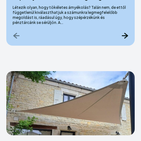
Létezik olyan, hogy tökéletes árnyékolás? Talán nem, de ettől
függetlenül kiválaszthatjuk a számunkra legmegfelelőbb
megoldást is, ráadásul úgy, hogy szépérzékünk és
pénztárcánk se sérüljön. A...