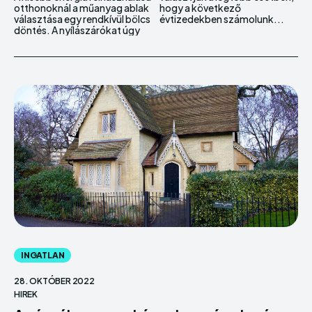
otthonoknál a műanyag ablak
hogy a következő
választása egy rendkívül bölcs
évtizedekben számolunk...
döntés. A nyílászárókat úgy
INGATLAN
28. OKTÓBER 2022
HIREK