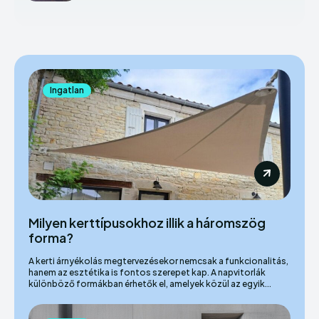
Ingatlan
Milyen kerttípusokhoz illik a háromszög
forma?
A kerti árnyékolás megtervezésekor nemcsak a funkcionalitás,
hanem az esztétika is fontos szerepet kap. A napvitorlák
különböző formákban érhetők el, amelyek közül az egyik...