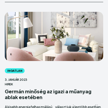
INGATLAN
3. JANUÁR 2023
HIREK
Germán minőség az igazi a műanyag
ablak esetében
A kisebb energiafelhasználású
választjuk a legtöbb esetben,