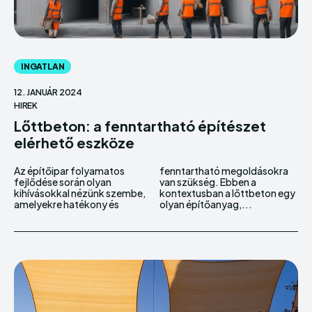
INGATLAN
12. JANUÁR 2024
HIREK
Lőttbeton: a fenntartható építészet
elérhető eszköze
Az építőipar folyamatos
fenntartható megoldásokra
fejlődése során olyan
van szükség. Ebben a
kihívásokkal nézünk szembe,
kontextusban a lőttbeton egy
amelyekre hatékony és
olyan építőanyag,...