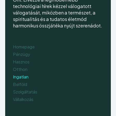
technológiai hírek kézzel válogatott
válogatását, miközben a természet, a
spiritualitás és a tudatos életmód
harmonikus összjátéka nyújt szerenádot.
Homepage
Pénzügy
Hasznos
Otthon
Ingatlan
Belföld
Szolgáltatás
Vállalkozás