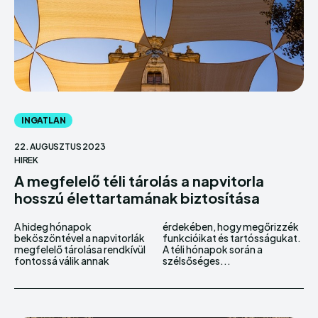
INGATLAN
22. AUGUSZTUS 2023
HIREK
A megfelelő téli tárolás a napvitorla
hosszú élettartamának biztosítása
A hideg hónapok
érdekében, hogy megőrizzék
beköszöntével a napvitorlák
funkcióikat és tartósságukat.
megfelelő tárolása rendkívül
A téli hónapok során a
fontossá válik annak
szélsőséges...