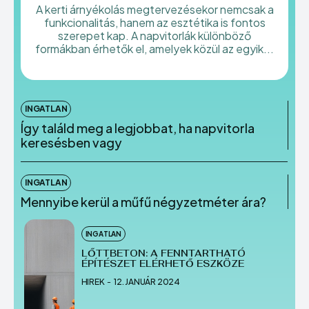
A kerti árnyékolás megtervezésekor nemcsak a
funkcionalitás, hanem az esztétika is fontos
Szolgáltatás
Szolgáltatás
szerepet kap. A napvitorlák különböző
formákban érhetők el, amelyek közül az egyik...
Vállalkozás
Vállalkozás
INGATLAN
Így találd meg a legjobbat, ha napvitorla
keresésben vagy
Enter the depths of the
Enter the depths of the
EchoVerse.
EchoVerse.
INGATLAN
Mennyibe kerül a műfű négyzetméter ára?
BELÉPÉS
BELÉPÉS
INGATLAN
HOMEPAGE
HOMEPAGE
PÉNZÜGY
PÉNZÜGY
HASZNOS
HASZNOS
LŐTTBETON: A FENNTARTHATÓ
OTTHON
OTTHON
INGATLAN
INGATLAN
BELFÖLD
BELFÖLD
ÉPÍTÉSZET ELÉRHETŐ ESZKÖZE
SZOLGÁLTATÁS
SZOLGÁLTATÁS
VÁLLALKOZÁS
VÁLLALKOZÁS
HIREK
-
12. JANUÁR 2024