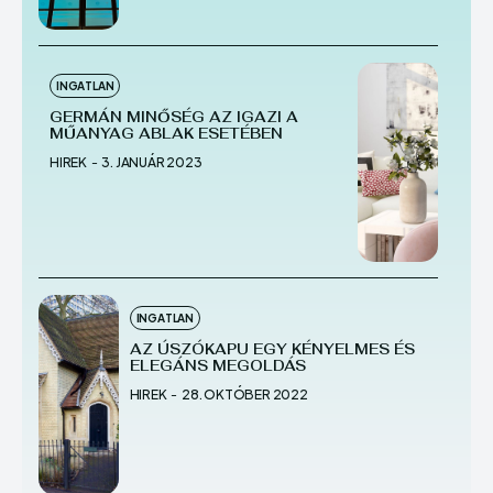
INGATLAN
GERMÁN MINŐSÉG AZ IGAZI A
MŰANYAG ABLAK ESETÉBEN
HIREK
-
3. JANUÁR 2023
INGATLAN
AZ ÚSZÓKAPU EGY KÉNYELMES ÉS
ELEGÁNS MEGOLDÁS
HIREK
-
28. OKTÓBER 2022