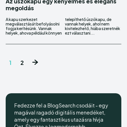
Az úszókapu egy kényelmes és elegáns
megoldás
A kapu szerkezet
telepíthető úszókapu, de
megválasztását befolyásolni
vannak helyek, ahol nem
fogja kerítésünk. Vannak
kivitelezhető, hiába szeretnék
helyek, ahova például könnyen
ezt választani...
1
2
Fedezze fel a BlogSearch csodáit - egy
magával ragadó digitális menedéket,
amely egy fantasztikus utazásra hívja
Önt. Élvezze a legmodernebb