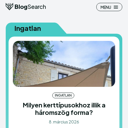
Blog
Search
MENU
Ingatlan
Search
Search
Homepage
Homepage
Pénzügy
Pénzügy
Hasznos
Hasznos
INGATLAN
Otthon
Otthon
Milyen kerttípusokhoz illik a
háromszög forma?
Ingatlan
Ingatlan
8. március 2026
Belföld
Belföld