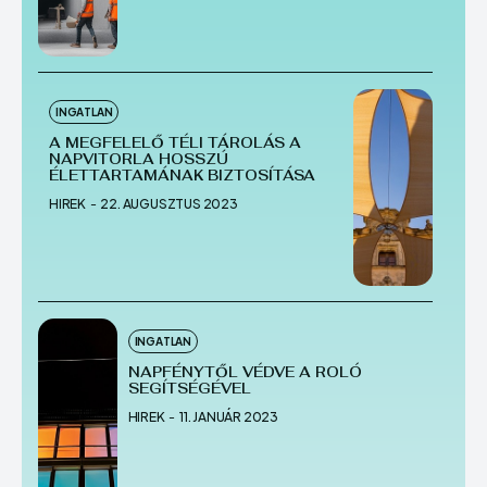
Echo
Echo
Verse
Verse
Copyright © Newspaper Theme.
Copyright © Newspaper Theme.
INGATLAN
A MEGFELELŐ TÉLI TÁROLÁS A
NAPVITORLA HOSSZÚ
ÉLETTARTAMÁNAK BIZTOSÍTÁSA
HIREK
-
22. AUGUSZTUS 2023
INGATLAN
NAPFÉNYTŐL VÉDVE A ROLÓ
SEGÍTSÉGÉVEL
HIREK
-
11. JANUÁR 2023