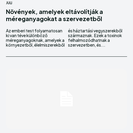
JULI
Növények, amelyek eltávolítják a
méreganyagokat a szervezetből
Az emberi test folyamatosan
és háztartási vegyszerekből
ki van téve különböző
származnak. Ezek a toxinok
méreganyagoknak, amelyek a
felhalmozódhatnak a
környezetből, élelmiszerekből
szervezetben, és...