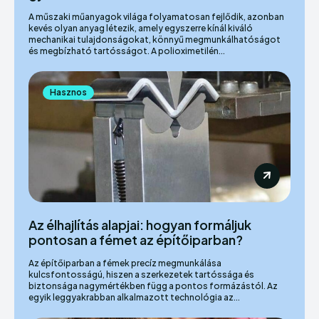
A műszaki műanyagok világa folyamatosan fejlődik, azonban
kevés olyan anyag létezik, amely egyszerre kínál kiváló
mechanikai tulajdonságokat, könnyű megmunkálhatóságot
és megbízható tartósságot. A polioximetilén...
Hasznos
Az élhajlítás alapjai: hogyan formáljuk
pontosan a fémet az építőiparban?
Az építőiparban a fémek precíz megmunkálása
kulcsfontosságú, hiszen a szerkezetek tartóssága és
biztonsága nagymértékben függ a pontos formázástól. Az
egyik leggyakrabban alkalmazott technológia az...