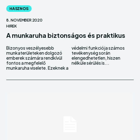
HASZNOS
8. NOVEMBER 2020
HIREK
A munkaruha biztonságos és praktikus
Bizonyos veszélyesebb
védelmi funkciója számos
munkaterületeken dolgozó
tevékenység során
emberek számára rendkívül
elengedhetetlen, hiszen
fontos a megfelelő
nélküle sérülés is...
munkaruha viselete. Ezeknek a