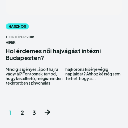
HASZNOS
1. OKTÓBER 2018
HIREK
Hol érdemes női hajvágást intézni
Budapesten?
Mindig is igényes, ápolt hajra
hajkorona kísérje végig
vágytál? Fontosnak tartod,
napjaidat? Ahhoz kétség sem
hogy kezelhető, mégis minden
férhet, hogy a...
tekintetben színvonalas
1
2
3