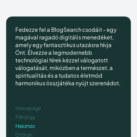
Fedezze fel a BlogSearch csodáit - egy
magával ragadó digitális menedéket,
amely egy fantasztikus utazásra hívja
Önt. Élvezze a legmodernebb
technológiai hírek kézzel válogatott
válogatását, miközben a természet, a
spiritualitás és a tudatos életmód
harmonikus összjátéka nyújt szerenádot.
Homepage
Pénzügy
Hasznos
Otthon