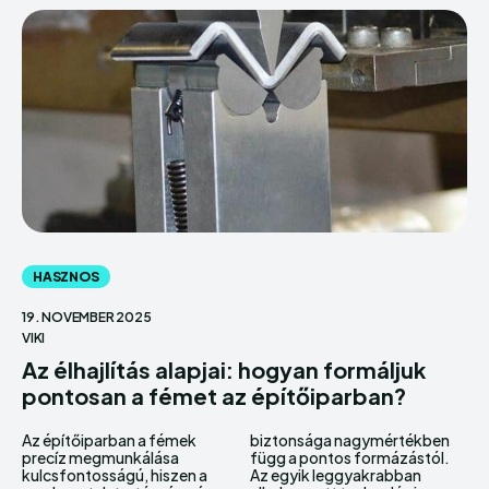
HASZNOS
19. NOVEMBER 2025
VIKI
Az élhajlítás alapjai: hogyan formáljuk
pontosan a fémet az építőiparban?
Az építőiparban a fémek
biztonsága nagymértékben
precíz megmunkálása
függ a pontos formázástól.
kulcsfontosságú, hiszen a
Az egyik leggyakrabban