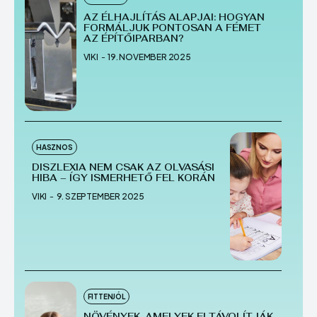
AZ ÉLHAJLÍTÁS ALAPJAI: HOGYAN
Echo
Echo
Verse
Verse
FORMÁLJUK PONTOSAN A FÉMET
AZ ÉPÍTŐIPARBAN?
Copyright © Newspaper Theme.
Copyright © Newspaper Theme.
VIKI
-
19. NOVEMBER 2025
HASZNOS
DISZLEXIA NEM CSAK AZ OLVASÁSI
HIBA – ÍGY ISMERHETŐ FEL KORÁN
VIKI
-
9. SZEPTEMBER 2025
FITTENJÓL
NÖVÉNYEK, AMELYEK ELTÁVOLÍTJÁK