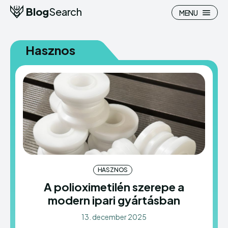
Blog
Search
MENU
Hasznos
Search
Search
Homepage
Homepage
Pénzügy
Pénzügy
Hasznos
Hasznos
HASZNOS
Otthon
Otthon
A polioximetilén szerepe a
modern ipari gyártásban
Ingatlan
Ingatlan
13. december 2025
Belföld
Belföld