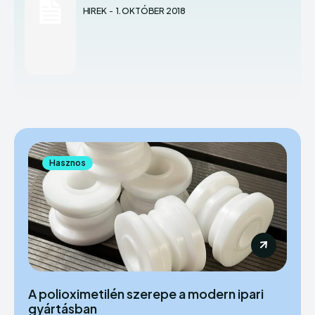
HIREK
-
1. OKTÓBER 2018
Hasznos
A polioximetilén szerepe a modern ipari
gyártásban