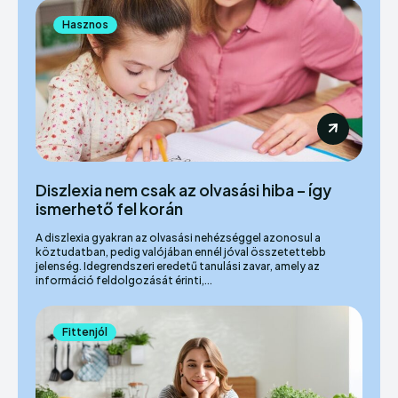
Hasznos
Diszlexia nem csak az olvasási hiba – így
ismerhető fel korán
A diszlexia gyakran az olvasási nehézséggel azonosul a
köztudatban, pedig valójában ennél jóval összetettebb
jelenség. Idegrendszeri eredetű tanulási zavar, amely az
információ feldolgozását érinti,...
Fittenjól