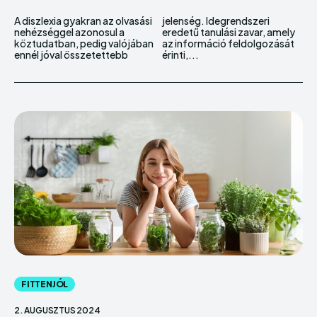
A diszlexia gyakran az olvasási
jelenség. Idegrendszeri
nehézséggel azonosul a
eredetű tanulási zavar, amely
köztudatban, pedig valójában
az információ feldolgozását
ennél jóval összetettebb
érinti,...
FITTENJÓL
2. AUGUSZTUS 2024