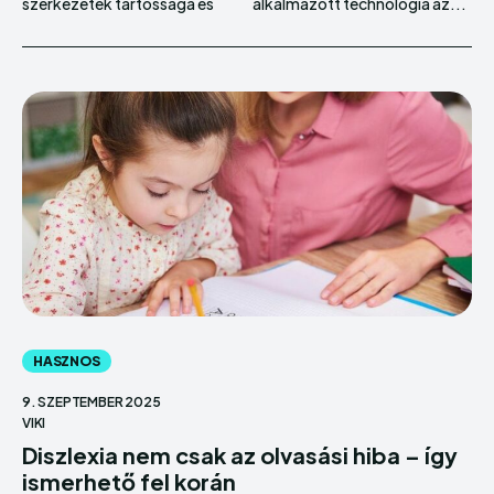
szerkezetek tartóssága és
alkalmazott technológia az...
HASZNOS
9. SZEPTEMBER 2025
VIKI
Diszlexia nem csak az olvasási hiba – így
ismerhető fel korán