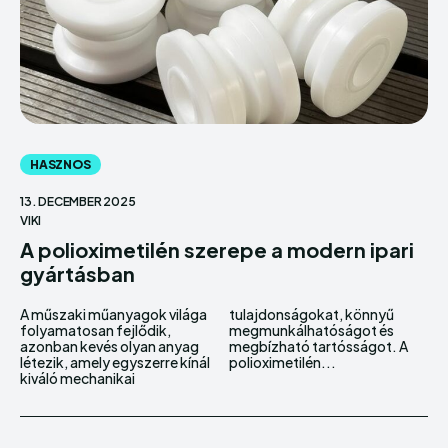
HASZNOS
13. DECEMBER 2025
VIKI
A polioximetilén szerepe a modern ipari
gyártásban
A műszaki műanyagok világa
tulajdonságokat, könnyű
folyamatosan fejlődik,
megmunkálhatóságot és
azonban kevés olyan anyag
megbízható tartósságot. A
létezik, amely egyszerre kínál
polioximetilén...
kiváló mechanikai