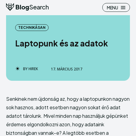
Blog
Search
MENU
TECHNIKÁSAN
Laptopunk és az adatok
Search
Search
BY
HIREK
17. MÁRCIUS 2017
Homepage
Homepage
Pénzügy
Pénzügy
Hasznos
Hasznos
Senkinek nem újdonság az, hogy a laptopunkon nagyon
sok hasznos, adott esetben nagyon sokat érő adat
Otthon
Otthon
adatot tárolunk. Mivel minden nap használjuk gépünket
Ingatlan
Ingatlan
érdemes elgondolkozni azon, hogy adataink
biztonságban vannak-e?
A legtöbb esetben a
Belföld
Belföld