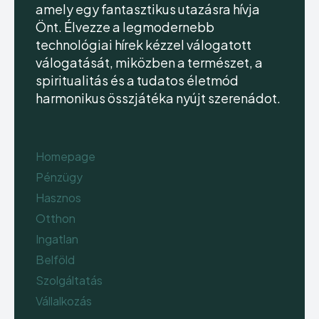
amely egy fantasztikus utazásra hívja
Önt. Élvezze a legmodernebb
technológiai hírek kézzel válogatott
válogatását, miközben a természet, a
spiritualitás és a tudatos életmód
harmonikus összjátéka nyújt szerenádot.
Homepage
Pénzügy
Hasznos
Otthon
Ingatlan
Belföld
Szolgáltatás
Vállalkozás