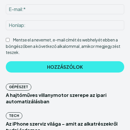
E-
mai
Ho
Mentse el a nevemet, e-mail címét és webhelyét ebben a
böngészőben a következő alkalommal, amikor megjegyzést
teszek.
GÉPÉSZET
A hajtóműves villanymotor szerepe az ipari
automatizálásban
TECH
Az iPhone szerviz világa – amit az alkatrészekről