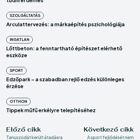
tudni érdemes
SZOLGÁLTATÁS
Arculattervezés: a márkaépítés pszichológiája
INGATLAN
Lőttbeton: a fenntartható építészet elérhető
eszköze
SPORT
Edzőpark – a szabadban rejlő edzés különleges
érzése
OTTHON
Tippek műfű erkélyre telepítéséhez
Előző cikk
Következő cikk
Tanuszodát került átadásra
A sport fejlődését nem