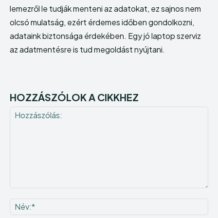
lemezről le tudják menteni az adatokat, ez sajnos nem
Echo
Echo
Verse
Verse
olcsó mulatság, ezért érdemes időben gondolkozni,
Copyright © Newspaper Theme.
Copyright © Newspaper Theme.
adataink biztonsága érdekében. Egy jó laptop szerviz
az adatmentésre is tud megoldást nyújtani.
HOZZÁSZÓLOK A CIKKHEZ
Hozzászólás:
Né