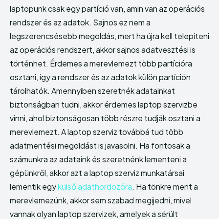
laptopunk csak egy partíció van, amin van az operációs
Szolgáltatás
Szolgáltatás
rendszer és az adatok. Sajnos ez nem a
legszerencsésebb megoldás, mert ha újra kell telepíteni
Vállalkozás
Vállalkozás
az operációs rendszert, akkor sajnos adatvesztési is
történhet. Érdemes a merevlemezt több partícióra
osztani, így a rendszer és az adatok külön partíción
tárolhatók. Amennyiben szeretnék adatainkat
biztonságban tudni, akkor érdemes laptop szervizbe
Enter the depths of the
Enter the depths of the
vinni, ahol biztonságosan több részre tudják osztani a
EchoVerse.
EchoVerse.
merevlemezt. A laptop szerviz továbbá tud több
adatmentési megoldást is javasolni. Ha fontosak a
BELÉPÉS
BELÉPÉS
számunkra az adataink és szeretnénk lementeni a
gépünkről, akkor azt a laptop szerviz munkatársai
HOMEPAGE
HOMEPAGE
PÉNZÜGY
PÉNZÜGY
HASZNOS
HASZNOS
lementik egy
külső adathordozóra
. Ha tönkre ment a
OTTHON
OTTHON
INGATLAN
INGATLAN
BELFÖLD
BELFÖLD
SZOLGÁLTATÁS
SZOLGÁLTATÁS
VÁLLALKOZÁS
VÁLLALKOZÁS
merevlemezünk, akkor sem szabad megijedni, mivel
vannak olyan laptop szervizek, amelyek a sérült