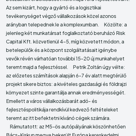
Az sem kizárt, hogy a gyártó és a logisztikai
Echo
Echo
Verse
Verse
tevékenységet végző vállalkozások közel azonos
Copyright © Newspaper Theme.
Copyright © Newspaper Theme.
arányban telepednek le a komplexumban. Közölte: a
jelenleg két munkatársat foglalkoztató beruházó Risk
Capital Kft. közvetlenül 4-5, míg közvetett módon, a
betelepülők és a központ szolgáltatásait igénybe
vevők révén várhatóan további 15-20 új munkahelyet
teremt majd a fejlesztéssel. Petrik Zoltán úgy vélte:
az előzetes számítások alapján 6-7 év alatt megtérülő
projekt sikere biztos: a kivételes gazdasági és földrajzi
környezet szinte garantálja annak eredményességét.
Emellett a város vállalkozásbarát adó- és
fejlesztéspolitikája rendkívül kedvező feltételeket
teremt az itt befektetni kívánó cégek számára.
Rámutatott: az M5-ös autópályának köszönhetően
Bács-Kiskun megye bekerült Európa kereskedelmi