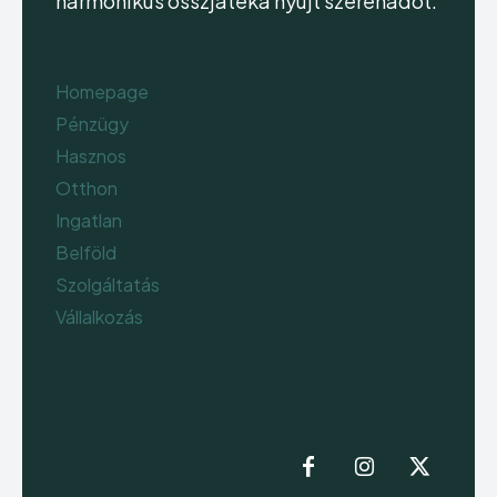
harmonikus összjátéka nyújt szerenádot.
Homepage
Pénzügy
Hasznos
Otthon
Ingatlan
Belföld
Szolgáltatás
Vállalkozás