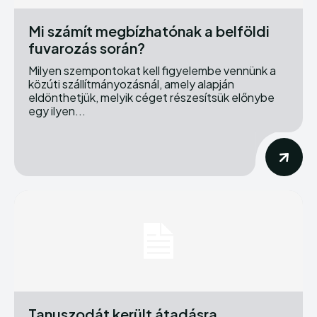
Mi számít megbízhatónak a belföldi
fuvarozás során?
Milyen szempontokat kell figyelembe vennünk a
közúti szállítmányozásnál, amely alapján
eldönthetjük, melyik céget részesítsük előnybe
egy ilyen...
Tanuszodát került átadásra