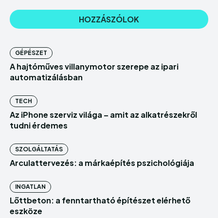
GÉPÉSZET
A hajtóműves villanymotor szerepe az ipari
automatizálásban
TECH
Az iPhone szerviz világa – amit az alkatrészekről
tudni érdemes
SZOLGÁLTATÁS
Arculattervezés: a márkaépítés pszichológiája
INGATLAN
Lőttbeton: a fenntartható építészet elérhető
eszköze