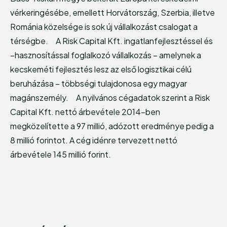
vérkeringésébe, emellett Horvátország, Szerbia, illetve
Románia közelsége is sok új vállalkozást csalogat a
térségbe. A Risk Capital Kft. ingatlanfejlesztéssel és
–hasznosítással foglalkozó vállalkozás – amelynek a
kecskeméti fejlesztés lesz az első logisztikai célú
beruházása – többségi tulajdonosa egy magyar
magánszemély. A nyilvános cégadatok szerint a Risk
Capital Kft. nettó árbevétele 2014-ben
megközelítette a 97 millió, adózott eredménye pedig a
8 millió forintot. A cég idénre tervezett nettó
árbevétele 145 millió forint.