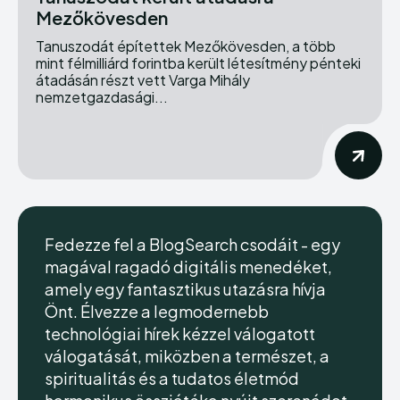
Mezőkövesden
Tanuszodát építettek Mezőkövesden, a több
mint félmilliárd forintba került létesítmény pénteki
átadásán részt vett Varga Mihály
nemzetgazdasági...
Fedezze fel a BlogSearch csodáit - egy
magával ragadó digitális menedéket,
amely egy fantasztikus utazásra hívja
Önt. Élvezze a legmodernebb
technológiai hírek kézzel válogatott
válogatását, miközben a természet, a
spiritualitás és a tudatos életmód