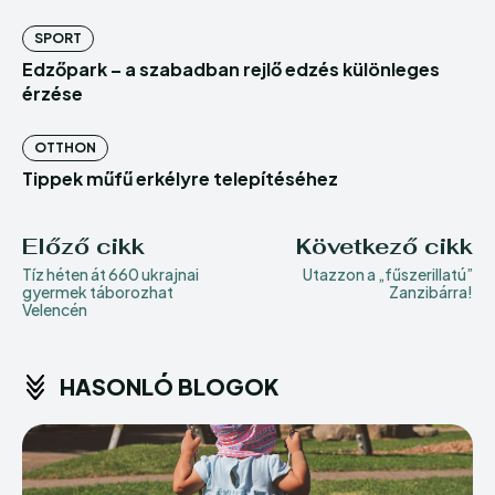
SPORT
Edzőpark – a szabadban rejlő edzés különleges
érzése
OTTHON
Tippek műfű erkélyre telepítéséhez
Előző cikk
Következő cikk
Tíz héten át 660 ukrajnai
Utazzon a „fűszerillatú”
gyermek táborozhat
Zanzibárra!
Velencén
HASONLÓ BLOGOK