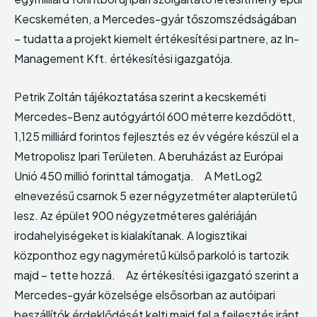
Kecskeméten, a Mercedes-gyár tőszomszédságában
Szolgáltatás
Szolgáltatás
– tudatta a projekt kiemelt értékesítési partnere, az In-
Vállalkozás
Vállalkozás
Management Kft. értékesítési igazgatója.
Petrik Zoltán tájékoztatása szerint a kecskeméti
Mercedes-Benz autógyártól 600 méterre kezdődött,
1,125 milliárd forintos fejlesztés ez év végére készül el a
Metropolisz Ipari Területen. A beruházást az Európai
Enter the depths of the
Enter the depths of the
Unió 450 millió forinttal támogatja. A MetLog2
EchoVerse.
EchoVerse.
elnevezésű csarnok 5 ezer négyzetméter alapterületű
lesz. Az épület 900 négyzetméteres galériáján
BELÉPÉS
BELÉPÉS
irodahelyiségeket is kialakítanak. A logisztikai
HOMEPAGE
HOMEPAGE
PÉNZÜGY
PÉNZÜGY
HASZNOS
HASZNOS
központhoz egy nagyméretű külső parkoló is tartozik
OTTHON
OTTHON
INGATLAN
INGATLAN
BELFÖLD
BELFÖLD
majd – tette hozzá. Az értékesítési igazgató szerint a
SZOLGÁLTATÁS
SZOLGÁLTATÁS
VÁLLALKOZÁS
VÁLLALKOZÁS
Mercedes-gyár közelsége elsősorban az autóipari
beszállítók érdeklődését kelti majd fel a fejlesztés iránt.