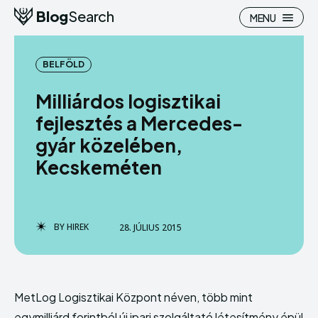
Blog
Search
MENU
BELFÖLD
Milliárdos logisztikai
fejlesztés a Mercedes-
Search
Search
gyár közelében,
Kecskeméten
Homepage
Homepage
Pénzügy
Pénzügy
Hasznos
Hasznos
BY
HIREK
28. JÚLIUS 2015
Otthon
Otthon
Ingatlan
Ingatlan
MetLog Logisztikai Központ néven, több mint
Belföld
Belföld
egymilliárd forintból új ipari szolgáltató létesítmény épül