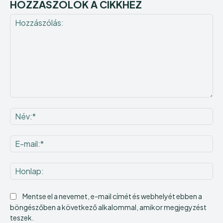
HOZZÁSZÓLOK A CIKKHEZ
Hozzászólás:
Né
E-
mai
Ho
Mentse el a nevemet, e-mail címét és webhelyét ebben a
böngészőben a következő alkalommal, amikor megjegyzést
teszek.