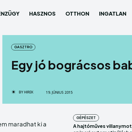
ÉNZÜGY
HASZNOS
OTTHON
INGATLAN
Keres
Keres
GASZTRO
Egy jó bográcsos ba
Homep
Homep
Pénzüg
Pénzüg
Haszno
Haszno
BY
HIREK
19. JÚNIUS 2015
Otthon
Otthon
Ingatla
Ingatla
GÉPÉSZET
em maradhat ki a
A hajtóműves villanymot
Belföld
Belföld