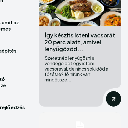
an
tatás
tatás
ozás
ozás
– amit az
demes
Így készíts isteni vacsorát
20 perc alatt, amivel
lenyűgözöd...
aépítés
Szeretnéd lenyűgözni a
vendégeidet egy isteni
he depths of the EchoVerse.
he depths of the EchoVerse.
vacsorával, de nincs sok időd a
főzésre? Jó hírünk van:
tó
mindössze...
öze
E
E
PÉNZÜGY
PÉNZÜGY
HASZNOS
HASZNOS
OTTHON
OTTHON
BELFÖLD
BELFÖLD
SZOLGÁLTATÁS
SZOLGÁLTATÁS
VÁLLALKOZÁS
VÁLLALKOZÁS
rejlő edzés