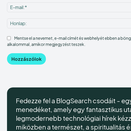
Mentse el a nevemet, e-mail címét és webhelyét ebben a bö
alkalommal, amikor megjegyzést teszek.
Fedezze fel a BlogSearch csodáit - egy
menedéket, amely egy fantasztikus utaz
legmodernebb technológiai hírek kézze
miközben a természet, a spiritualitás 