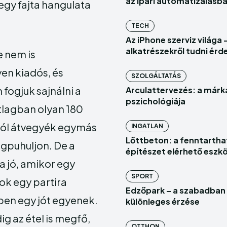
az ipari automatizálásb
 egy fajta hangulata
Szolgál
Szolgál
TECH
Vállalk
Vállalk
Az iPhone szerviz világa 
alkatrészekről tudni ér
e nem is
yen kiadós, és
SZOLGÁLTATÁS
 fogjuk sajnálni a
Arculattervezés: a márk
pszichológiája
 átlagban olyan 180
Enter t
Enter t
jól átvegyék egymás
INGATLAN
Lőttbeton: a fenntartha
BELÉPÉS
BELÉPÉS
egpuhuljon. De a
építészet elérhető eszk
 jó, amikor egy
HOMEPAG
HOMEPAG
SPORT
ok egy partira
INGATLAN
INGATLAN
Edzőpark – a szabadban 
ben egy jót egyenek.
különleges érzése
g az étel is megfő,
OTTHON