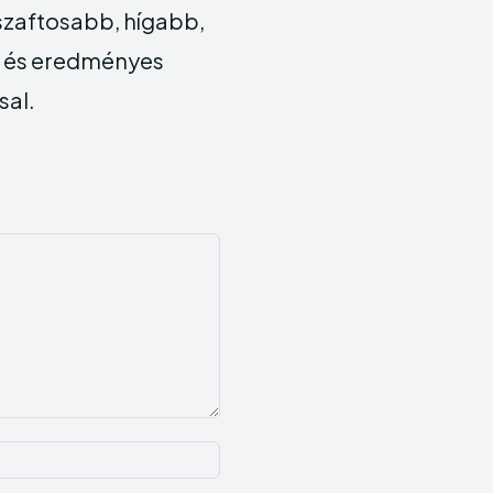
 szaftosabb, hígabb,
s és eredményes
sal.
Név:*