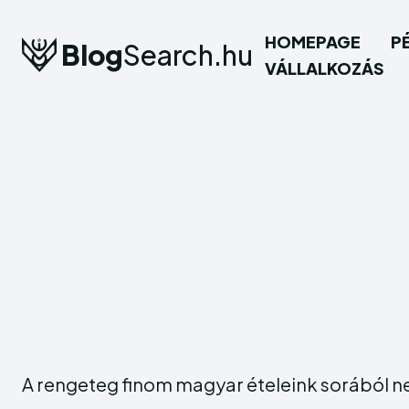
HOMEPAGE
P
Blog
Search.hu
VÁLLALKOZÁS
A rengeteg finom magyar ételeink sorából n