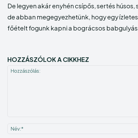
De legyen akár enyhén csípős, sertés húsos,
de abban megegyezhetünk, hogy egy ízlete
főételt fogunk kapni a bográcsos babgulyás
HOZZÁSZÓLOK A CIKKHEZ
Hozzászólás: