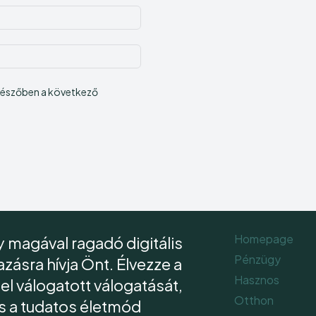
E-
mail:*
Honlap:
ngészőben a következő
Homepage
 magával ragadó digitális
Pénzügy
ásra hívja Önt. Élvezze a
Hasznos
l válogatott válogatását,
Otthon
és a tudatos életmód