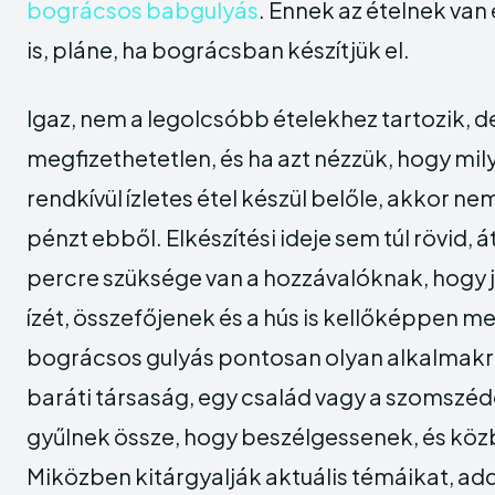
bográcsos babgulyás
. Ennek az ételnek van
is, pláne, ha bográcsban készítjük el.
Igaz, nem a legolcsóbb ételekhez tartozik, d
megfizethetetlen, és ha azt nézzük, hogy mil
rendkívül ízletes étel készül belőle, akkor nem
pénzt ebből.
Elkészítési ideje sem túl rövid,
percre szüksége van a hozzávalóknak, hogy 
ízét, összefőjenek és a hús is kellőképpen m
bográcsos gulyás pontosan olyan alkalmakra
baráti társaság, egy család vagy a szomszéd
gyűlnek össze, hogy beszélgessenek, és köz
Miközben kitárgyalják aktuális témáikat, addi