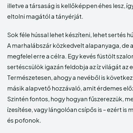
illetve a társaság is kellőképpen éhes lesz, í
eltolni magától a tányérját.
Sok féle hússal lehet készíteni, lehet sertés 
A marhalábszár közkedvelt alapanyaga, de a 
megfelel erre a célra. Egy kevés füstölt szal
sertéscsülök igazán feldobja az íz világát az 
Természetesen, ahogy a nevéből is következ
másik alapvető hozzávaló, amit érdemes elő
Szintén fontos, hogy hogyan fűszerezzük, me
ízesítése, vagy lángolóan csípős is – ezért is
és pofonok.