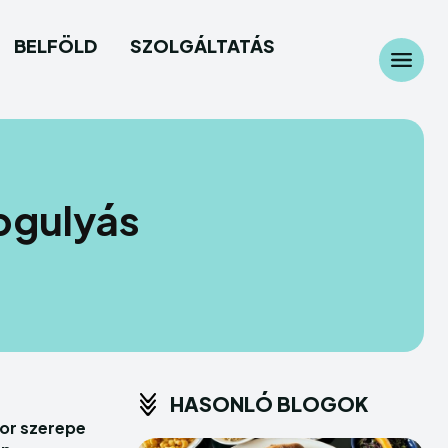
BELFÖLD
SZOLGÁLTATÁS
Search
Search
és
és
bgulyás
age
age
y
y
s
s
n
n
HASONLÓ BLOGOK
or szerepe