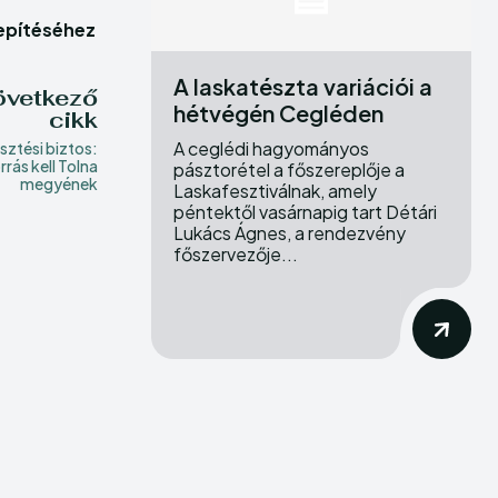
erse
erse
lepítéséhez
ewspaper Theme.
ewspaper Theme.
A laskatészta variációi a
övetkező
hétvégén Cegléden
cikk
A ceglédi hagyományos
esztési biztos:
rrás kell Tolna
pásztorétel a főszereplője a
megyének
Laskafesztiválnak, amely
péntektől vasárnapig tart Détári
Lukács Ágnes, a rendezvény
főszervezője...