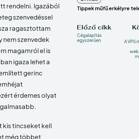
Echo
Echo
V
V
tt rendelni. Igazából
Tippek műfű erkélyre te
Copyright © N
Copyright © N
geteg szenvedéssel
Előző cikk
K
ssza ragasztottam
Cégalapítás
gy nem szenvedek
egyszerűen
A VPS 
em magamról el is
web
m
ban igaza lehet a
mlített gerinc
emhéjat
ezért érdemes olyat
rugalmasabb.
 kis tincseket kell
het még többet