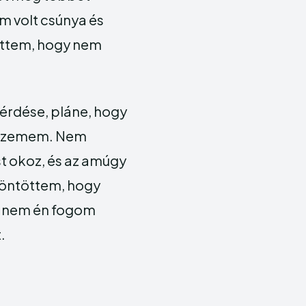
m volt csúnya és
öttem, hogy nem
kérdése, pláne, hogy
a szemem. Nem
ést okoz, és az amúgy
döntöttem, hogy
t nem én fogom
.