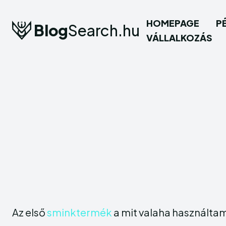
HOMEPAGE
P
Blog
Search.hu
VÁLLALKOZÁS
Az első
sminktermék
a mit valaha használtam