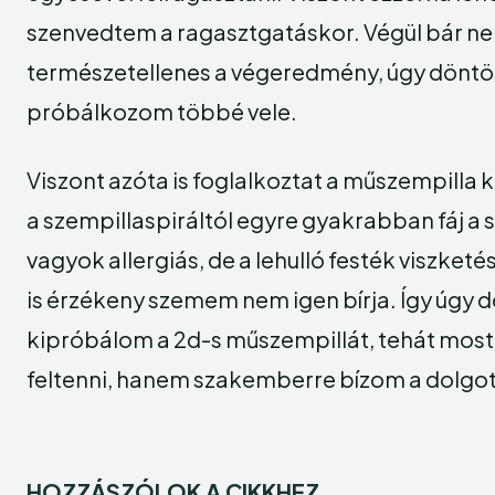
szenvedtem a ragasztgatáskor. Végül bár ne
természetellenes a végeredmény, úgy dönt
próbálkozom többé vele.
Viszont azóta is foglalkoztat a műszempilla 
a szempillaspiráltól egyre gyakrabban fáj 
vagyok allergiás, de a lehulló festék viszket
is érzékeny szemem nem igen bírja. Így úgy 
kipróbálom a 2d-s műszempillát, tehát mos
feltenni, hanem szakemberre bízom a dolgot
HOZZÁSZÓLOK A CIKKHEZ