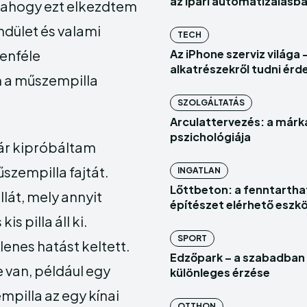
az ipari automatizálásb
t ahogy ezt elkezdtem
Szolgál
Szolgál
ndület és valami
TECH
Vállalk
Vállalk
enféle
Az iPhone szerviz világa 
alkatrészekről tudni ér
m a műszempilla
SZOLGÁLTATÁS
Arculattervezés: a márk
pszichológiája
ár kipróbáltam
Enter t
Enter t
szempilla fajtát.
INGATLAN
Lőttbeton: a fenntartha
BELÉPÉS
BELÉPÉS
lát, mely annyit
építészet elérhető eszk
s pilla áll ki.
HOMEPAG
HOMEPAG
SPORT
lenes hatást keltett.
INGATLAN
INGATLAN
Edzőpark – a szabadban 
 van, például egy
különleges érzése
mpilla az egy kínai
OTTHON