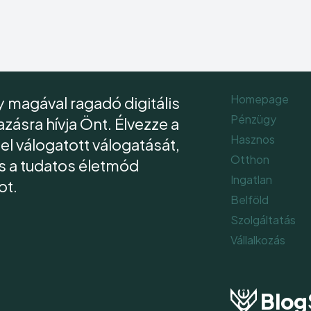
Homepage
 magával ragadó digitális
Pénzügy
ásra hívja Önt. Élvezze a
Hasznos
l válogatott válogatását,
Otthon
és a tudatos életmód
Ingatlan
ot.
Belföld
Szolgáltatás
Vállalkozás
Blog