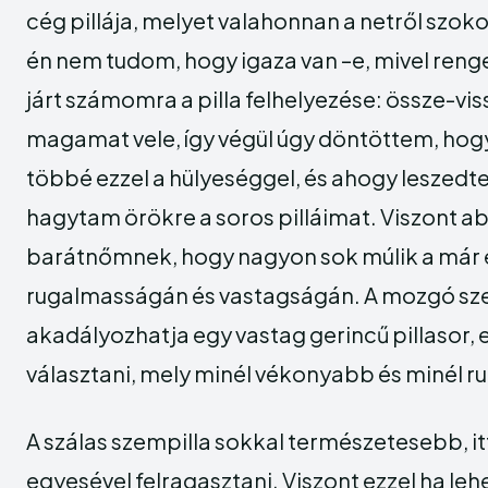
cég pillája, melyet valahonnan a netről szoko
én nem tudom, hogy igaza van –e, mivel ren
járt számomra a pilla felhelyezése: össze-vi
magamat vele, így végül úgy döntöttem, ho
többé ezzel a hülyeséggel, és ahogy leszedt
hagytam örökre a soros pilláimat. Viszont ab
barátnőmnek, hogy nagyon sok múlik a már e
rugalmasságán és vastagságán. A mozgó sz
akadályozhatja egy vastag gerincű pillasor, 
választani, mely minél vékonyabb és minél 
A szálas szempilla sokkal természetesebb, itt
egyesével felragasztani. Viszont ezzel ha le