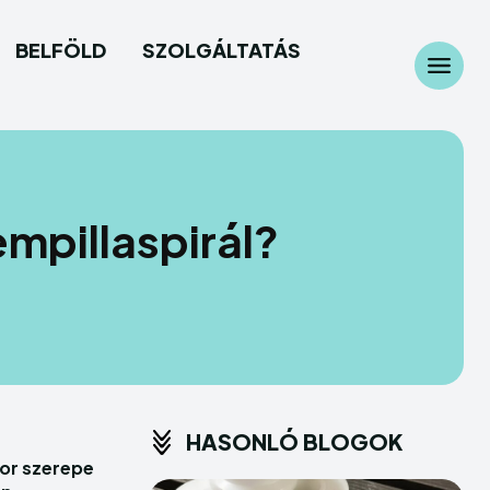
BELFÖLD
SZOLGÁLTATÁS
Search
Search
és
és
mpillaspirál?
age
age
y
y
s
s
n
n
HASONLÓ BLOGOK
or szerepe