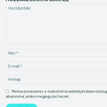
Hozzászólás:
Mentse el a nevemet, e-mail címét és webhelyét ebben a bö
alkalommal, amikor megjegyzést teszek.