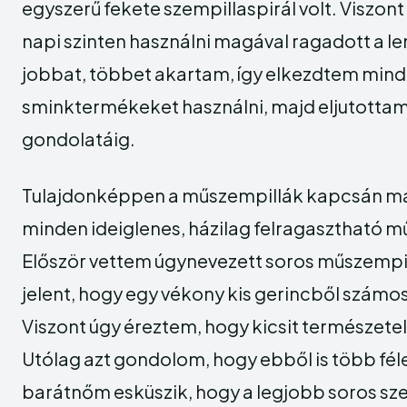
egyszerű fekete szempillaspirál volt. Viszon
napi szinten használni magával ragadott a le
jobbat, többet akartam, így elkezdtem mind
sminktermékeket használni, majd eljutotta
gondolatáig.
Tulajdonképpen a műszempillák kapcsán m
minden ideiglenes, házilag felragasztható mű
Először vettem úgynevezett soros műszempil
jelent, hogy egy vékony kis gerincből számos ki
Viszont úgy éreztem, hogy kicsit természetel
Utólag azt gondolom, hogy ebből is több féle
barátnőm esküszik, hogy a legjobb soros sze