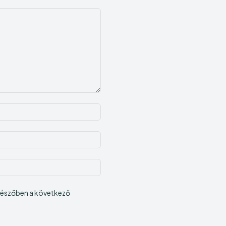
Név:*
E-
mail:*
Honlap:
ngészőben a következő