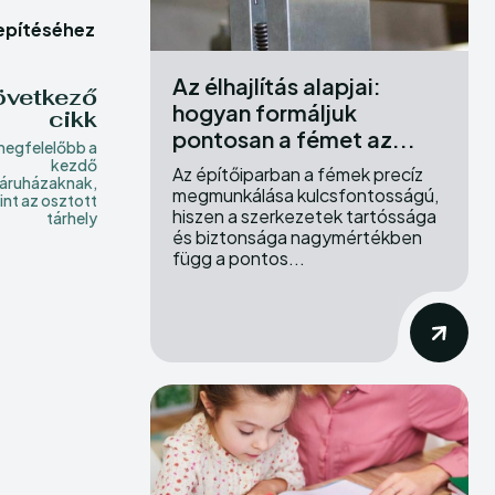
erse
erse
lepítéséhez
ewspaper Theme.
ewspaper Theme.
Az élhajlítás alapjai:
övetkező
hogyan formáljuk
cikk
pontosan a fémet az...
megfelelőbb a
kezdő
Az építőiparban a fémek precíz
áruházaknak,
megmunkálása kulcsfontosságú,
int az osztott
hiszen a szerkezetek tartóssága
tárhely
és biztonsága nagymértékben
függ a pontos...