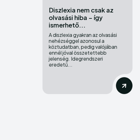
Diszlexia nem csak az
olvasási hiba – így
ismerhető...
A diszlexia gyakran az olvasási
nehézséggel azonosul a
köztudatban, pedig valójában
ennél jóval összetettebb
jelenség. Idegrendszeri
eredetű...