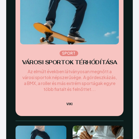
SPORT
VÁROSI SPORTOK TÉRHÓDÍTÁSA
Az elmúlt években látványosan megnőtt a
városi sportok népszerűsége. A gördeszkázás,
a BMX, a roller és más extrém sportágak egyre
több fiatalt és felnőttet...
VIKI