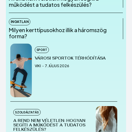
működést a tudatos felkészülés?
INGATLAN
Milyen kerttípusokhoz illik a háromszög
forma?
SPORT
VÁROSI SPORTOK TÉRHÓDÍTÁSA
VIKI
-
7. JÚLIUS 2026
SZOLGÁLTATÁS
A REND NEM VÉLETLEN: HOGYAN
SEGÍTI A MŰKÖDÉST A TUDATOS
FELKÉSZÜLÉS?