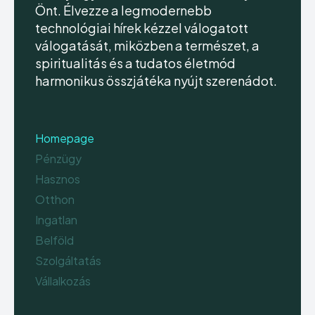
Önt. Élvezze a legmodernebb
technológiai hírek kézzel válogatott
válogatását, miközben a természet, a
spiritualitás és a tudatos életmód
harmonikus összjátéka nyújt szerenádot.
Homepage
Pénzügy
Hasznos
Otthon
Ingatlan
Belföld
Szolgáltatás
Vállalkozás