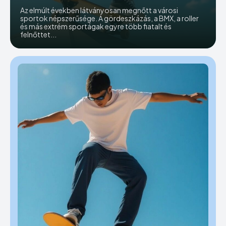
Az elmúlt években látványosan megnőtt a városi
sportok népszerűsége. A gördeszkázás, a BMX, a roller
és más extrém sportágak egyre több fiatalt és
felnőttet...