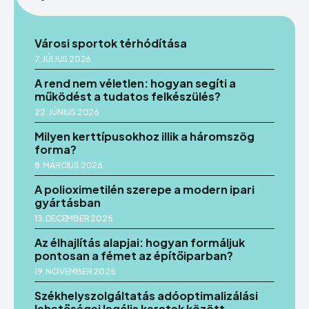
Echo
Echo
Verse
Verse
Városi sportok térhódítása
Copyright © Newspaper Theme.
Copyright © Newspaper Theme.
7. JÚLIUS 2026
A rend nem véletlen: hogyan segíti a
működést a tudatos felkészülés?
22. JÚNIUS 2026
Milyen kerttípusokhoz illik a háromszög
forma?
8. MÁRCIUS 2026
A polioximetilén szerepe a modern ipari
gyártásban
13. DECEMBER 2025
Az élhajlítás alapjai: hogyan formáljuk
pontosan a fémet az építőiparban?
19. NOVEMBER 2025
Székhelyszolgáltatás adóoptimalizálási
lehetőségei legális keretek között