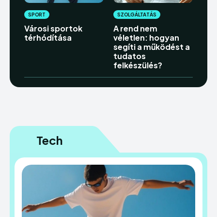
SPORT
SZOLGÁLTATÁS
Városi sportok
A rend nem
térhódítása
véletlen: hogyan
segíti a működést a
tudatos
felkészülés?
Tech