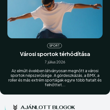
Szolgáltatás
Szolgáltatás
Vállalkozás
Vállalkozás
SPORT
Városi sportok térhódítása
Enter the depths of the
Enter the depths of the
7. július 2026
EchoVerse.
EchoVerse.
Az elmúlt években látványosan megnőtt a városi
BELÉPÉS
BELÉPÉS
sportok népszerűsége. A gördeszkázás, a BMX, a
roller és más extrém sportágak egyre több fiatalt és
felnőttet...
HOMEPAGE
HOMEPAGE
PÉNZÜGY
PÉNZÜGY
HASZNOS
HASZNOS
OTTHON
OTTHON
INGATLAN
INGATLAN
BELFÖLD
BELFÖLD
SZOLGÁLTATÁS
SZOLGÁLTATÁS
VÁLLALKOZÁS
VÁLLALKOZÁS
AJÁNLOTT BLOGOK