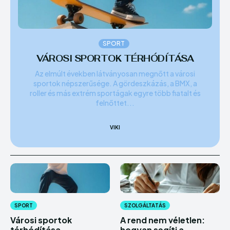
SPORT
VÁROSI SPORTOK TÉRHÓDÍTÁSA
Az elmúlt években látványosan megnőtt a városi
sportok népszerűsége. A gördeszkázás, a BMX, a
roller és más extrém sportágak egyre több fiatalt és
felnőttet...
VIKI
SPORT
SZOLGÁLTATÁS
Városi sportok
A rend nem véletlen:
térhódítása
hogyan segíti a