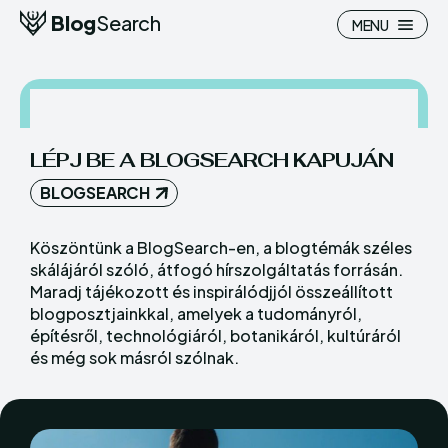
Blog
Search
MENU
LÉPJ BE A BLOGSEARCH KAPUJÁN
Search
Search
BLOGSEARCH
Homepage
Homepage
Köszöntünk a BlogSearch-en, a blogtémák széles
skálájáról szóló, átfogó hírszolgáltatás forrásán.
Pénzügy
Pénzügy
Maradj tájékozott és inspirálódjjól összeállított
blogposztjainkkal, amelyek a tudományról,
Hasznos
Hasznos
építésről, technológiáról, botanikáról, kultúráról
Otthon
Otthon
és még sok másról szólnak.
Ingatlan
Ingatlan
Belföld
Belföld