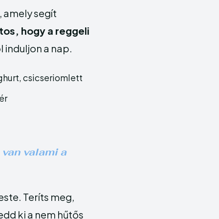
, amely segít
tos, hogy a reggeli
ól induljon a nap.
hurt, csicseriomlett
ér
 van valami a
este. Teríts meg,
tedd ki a nem hűtős