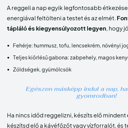
A reggeli a nap egyik legfontosabb étkezése
energiával feltölteni a testet és az elmét.
Fon
tápláló és kiegyensúlyozott legyen
, hogy j
Fehérje: hummusz, tofu, lencsekrém, növényi jog
Teljes kiőrlésű gabona: zabpehely, magos keny
Zöldségek, gyümölcsök
Egészen másképp indul a nap, ha
gyomrodban!
Ha nincs időd reggelizni, készíts elő mindent 
készítsd elő a kávéfőzőt vagy vízforralót, és 