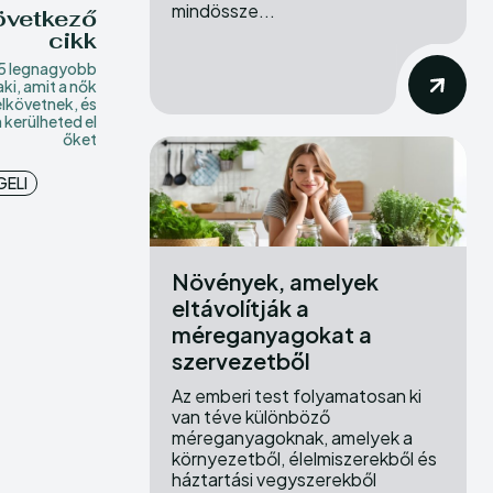
mindössze...
övetkező
cikk
5 legnagyobb
ki, amit a nők
elkövetnek, és
kerülheted el
őket
ELI
Növények, amelyek
eltávolítják a
méreganyagokat a
szervezetből
Az emberi test folyamatosan ki
van téve különböző
méreganyagoknak, amelyek a
környezetből, élelmiszerekből és
háztartási vegyszerekből