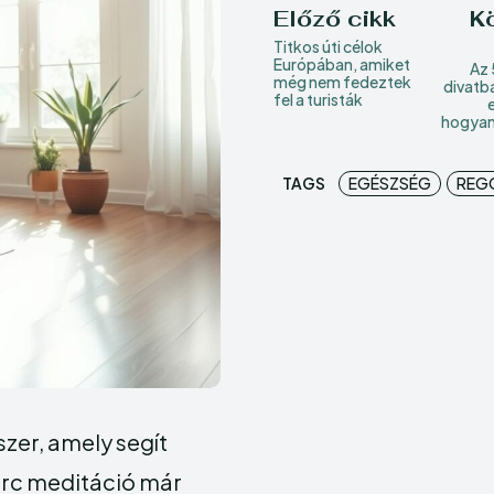
Előző cikk
K
Titkos úti célok
Európában, amiket
Az 
még nem fedeztek
divatba
fel a turisták
hogyan 
TAGS
EGÉSZSÉG
REGG
zer, amely segít
erc meditáció már