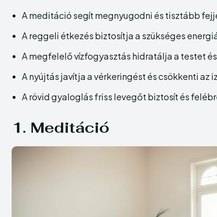
A meditáció segít megnyugodni és tisztább fejj
A reggeli étkezés biztosítja a szükséges energiá
A megfelelő vízfogyasztás hidratálja a testet és 
A nyújtás javítja a vérkeringést és csökkenti az
A rövid gyaloglás friss levegőt biztosít és felébr
1. Meditáció