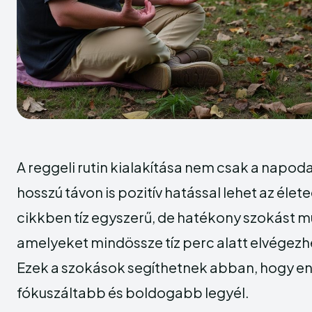
A reggeli rutin kialakítása nem csak a napodat
hosszú távon is pozitív hatással lehet az élet
cikkben tíz egyszerű, de hatékony szokást m
amelyeket mindössze tíz perc alatt elvégezh
Ezek a szokások segíthetnek abban, hogy e
fókuszáltabb és boldogabb legyél.