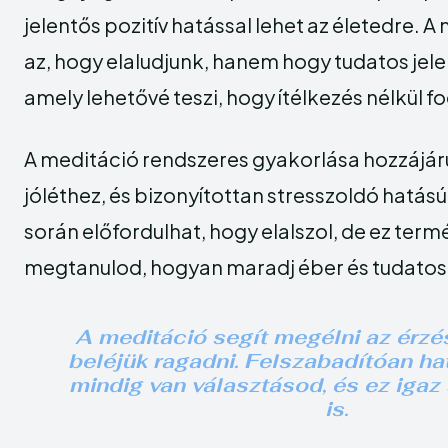
jelentős pozitív hatással lehet az életedre. 
az, hogy elaludjunk, hanem hogy tudatos jelen
amely lehetővé teszi, hogy ítélkezés nélkül fo
A meditáció rendszeres gyakorlása hozzájárul
jóléthez, és bizonyítottan stresszoldó hatású
során előfordulhat, hogy elalszol, de ez term
megtanulod, hogyan maradj éber és tudatos
A meditáció segít megélni az érzé
beléjük ragadni. Felszabadítóan hat
mindig van választásod, és ez igaz
is.