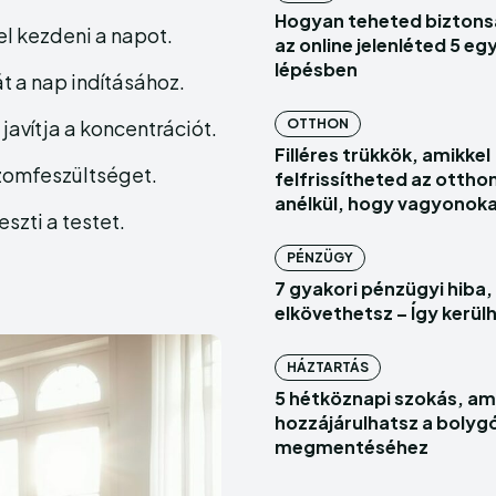
Echo
Echo
V
V
Hogyan teheted bizton
el kezdeni a napot.
Copyright © N
Copyright © N
az online jelenléted 5 eg
lépésben
t a nap indításához.
javítja a koncentrációt.
OTTHON
Filléres trükkök, amikkel
 izomfeszültséget.
felfrissítheted az ottho
anélkül, hogy vagyonoka
eszti a testet.
PÉNZÜGY
7 gyakori pénzügyi hiba, 
elkövethetsz – Így kerül
HÁZTARTÁS
5 hétköznapi szokás, amiv
hozzájárulhatsz a bolyg
megmentéséhez