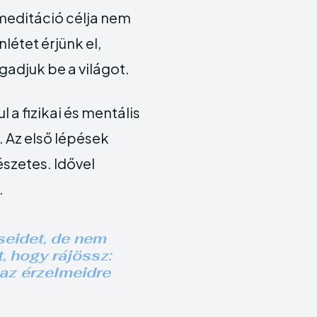
A meditáció célja nem
létet érjünk el,
gadjuk be a világot.
 a fizikai és mentális
. Az első lépések
észetes. Idővel
.
seidet, de nem
, hogy rájössz:
 az érzelmeidre