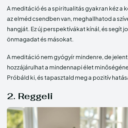
A meditáció és a spiritualitás gyakran kéz a
az elméd csendben van, meghallhatod a szíve
hangját. Ez új perspektívákat kínál, és segít
önmagadat és másokat.
A meditáció nem gyógyír mindenre, de jele
hozzájárulhat a mindennapi élet minőségéne
Próbáld ki, és tapasztald meg a pozitív hatás
2. Reggeli