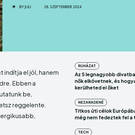
BY
JULI
28. SZEPTEMBER 2024
Szolgál
Szolgál
Vállalk
Vállalk
RUHÁZAT
Enter t
Enter t
 indítja el jól, hanem
Az 5 legnagyobb divatbak
nők elkövetnek, és hogy
edre. Ebben a
BELÉPÉS
BELÉPÉS
kerülheted el őket
utatunk be,
HOMEPAG
HOMEPAG
NEZARADENÉ
etsz reggelente.
INGATLAN
INGATLAN
Titkos úti célok Európáb
nergikusabb,
még nem fedeztek fel a 
TECH