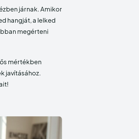
 kézben járnak. Amikor
d hangját, a lelked
 jobban megérteni
ntős mértékben
k javításához.
ait!