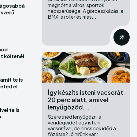
erse
erse
megnőtt a városi sportok
ságosabbá
népszerűsége. A gördeszkázás, a
ewspaper Theme.
ewspaper Theme.
yszerű
BMX, a roller és más...
nod
t költenél
amit te is
heted el
Így készíts isteni vacsorát
20 perc alatt, amivel
lenyűgözöd...
el te is
Szeretnéd lenyűgözni a
ó
vendégeidet egy isteni
vacsorával, de nincs sok időd a
főzésre? Jó hírünk van: