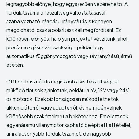
legnagyobb előnye, hogy egyszerűen vezérelhető. A
fordulatszáma a feszültség változtatásával
Echo
Echo
Verse
Verse
szabályozható, ráadásul irányváltás is könnyen
Copyright © Newspaper Theme.
Copyright © Newspaper Theme.
megoldható, csak a polaritást kell megfordítani. Ez
különösen előnyös, ha olyan projektet készítünk, ahol
precíz mozgásra van szükség – például egy
automatikus függönymozgató vagy távirányítású jármű
esetén.
Otthoni használatra leginkább a kis feszültséggel
működő típusok ajánlottak, például a 6V, 12V vagy 24V-
os motorok. Ezek biztonságosan működtethetők
akkumulátorról vagy adapterről, és nem igényelnek
különösebb szakértelmet a bekötéshez. Emellett sok
egyenáramú villanymotor kapható beépített áttétellel,
ami alacsonyabb fordulatszámot, de nagyobb