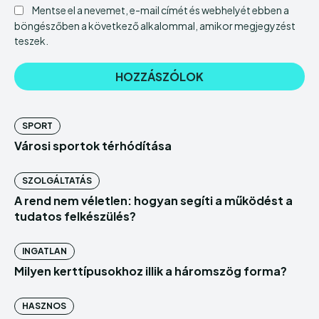
Mentse el a nevemet, e-mail címét és webhelyét ebben a
böngészőben a következő alkalommal, amikor megjegyzést
teszek.
SPORT
Városi sportok térhódítása
SZOLGÁLTATÁS
A rend nem véletlen: hogyan segíti a működést a
tudatos felkészülés?
INGATLAN
Milyen kerttípusokhoz illik a háromszög forma?
HASZNOS