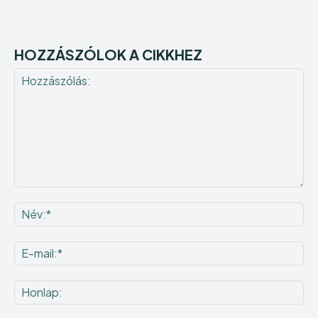
HOZZÁSZÓLOK A CIKKHEZ
Hozzászólás:
Né
E-
mai
Ho