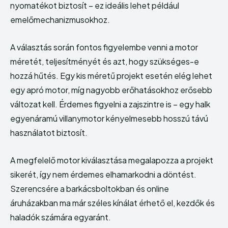
nyomatékot biztosít – ez ideális lehet például
emelőmechanizmusokhoz.
A választás során fontos figyelembe venni a motor
méretét, teljesítményét és azt, hogy szükséges-e
hozzá hűtés. Egy kis méretű projekt esetén elég lehet
egy apró motor, míg nagyobb erőhatásokhoz erősebb
változat kell. Érdemes figyelni a zajszintre is – egy halk
egyenáramú villanymotor kényelmesebb hosszú távú
használatot biztosít.
A megfelelő motor kiválasztása megalapozza a projekt
sikerét, így nem érdemes elhamarkodni a döntést.
Szerencsére a barkácsboltokban és online
áruházakban ma már széles kínálat érhető el, kezdők és
haladók számára egyaránt.