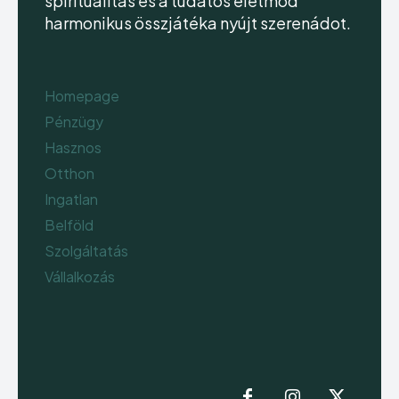
spiritualitás és a tudatos életmód
harmonikus összjátéka nyújt szerenádot.
Homepage
Pénzügy
Hasznos
Otthon
Ingatlan
Belföld
Szolgáltatás
Vállalkozás