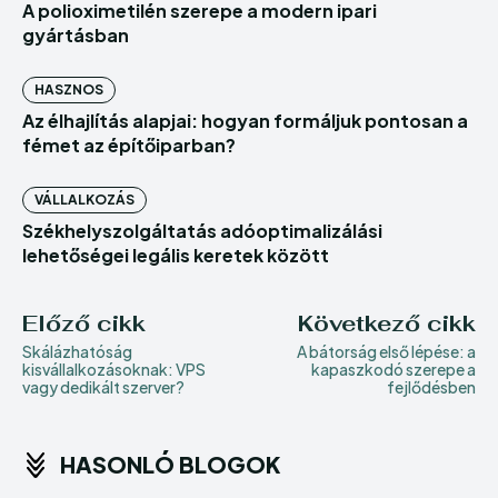
A polioximetilén szerepe a modern ipari
gyártásban
HASZNOS
Az élhajlítás alapjai: hogyan formáljuk pontosan a
fémet az építőiparban?
VÁLLALKOZÁS
Székhelyszolgáltatás adóoptimalizálási
lehetőségei legális keretek között
Előző cikk
Következő cikk
Skálázhatóság
A bátorság első lépése: a
kisvállalkozásoknak: VPS
kapaszkodó szerepe a
vagy dedikált szerver?
fejlődésben
HASONLÓ BLOGOK