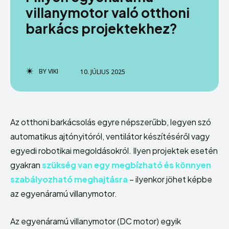
villanymotor való otthoni
Szolgáltatás
Szolgáltatás
barkács projektekhez?
Vállalkozás
Vállalkozás
BY
VIKI
10. JÚLIUS 2025
Enter the depths of the
Enter the depths of the
Az otthoni barkácsolás egyre népszerűbb, legyen szó
EchoVerse.
EchoVerse.
automatikus ajtónyitóról, ventilátor készítéséről vagy
egyedi robotikai megoldásokról. Ilyen projektek esetén
BELÉPÉS
BELÉPÉS
gyakran
szükség van egy megbízható és könnyen
szabályozható meghajtásra
– ilyenkor jöhet képbe
HOMEPAGE
HOMEPAGE
PÉNZÜGY
PÉNZÜGY
HASZNOS
HASZNOS
az egyenáramú villanymotor.
OTTHON
OTTHON
INGATLAN
INGATLAN
BELFÖLD
BELFÖLD
SZOLGÁLTATÁS
SZOLGÁLTATÁS
VÁLLALKOZÁS
VÁLLALKOZÁS
Az egyenáramú villanymotor (DC motor) egyik