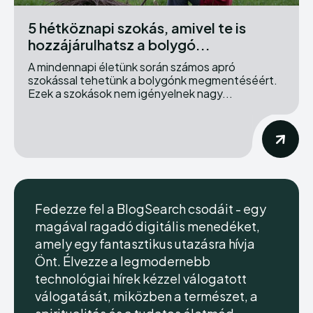
5 hétköznapi szokás, amivel te is
hozzájárulhatsz a bolygó...
A mindennapi életünk során számos apró
szokással tehetünk a bolygónk megmentéséért.
Ezek a szokások nem igényelnek nagy...
Fedezze fel a BlogSearch csodáit - egy
magával ragadó digitális menedéket,
amely egy fantasztikus utazásra hívja
Önt. Élvezze a legmodernebb
technológiai hírek kézzel válogatott
válogatását, miközben a természet, a