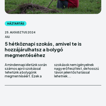
HÁZTARTÁS
25. AUGUSZTUS 2024
JULI
5 hétköznapi szokás, amivel te is
hozzájárulhatsz a bolygó
megmentéséhez
A mindennapi életünk során
szokások nem igényelnek
számos apró szokással
nagy erőfeszítést, de hosszú
tehetünk a bolygónk
távon jelentős hatással
megmentéséért. Ezek a
lehetnek...