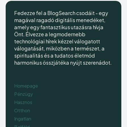
Fedezze fel a BlogSearch csodáit - egy
magával ragadó digitális menedéket,
amely egy fantasztikus utazásra hívja
Önt. Élvezze a legmodernebb
technológiai hírek kézzel válogatott
válogatását, miközben a természet, a
spiritualitás és a tudatos életmód
harmonikus összjátéka nyújt szerenádot.
Homepage
Pénzügy
Hasznos
Otthon
Ingatlan
Belföld