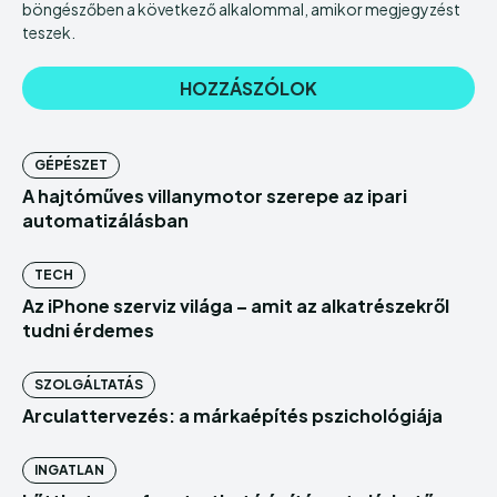
böngészőben a következő alkalommal, amikor megjegyzést
teszek.
GÉPÉSZET
A hajtóműves villanymotor szerepe az ipari
automatizálásban
TECH
Az iPhone szerviz világa – amit az alkatrészekről
tudni érdemes
SZOLGÁLTATÁS
Arculattervezés: a márkaépítés pszichológiája
INGATLAN