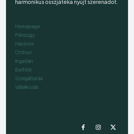
harmonikus összjátéka nyújt szerenádot.
Homepage
Pénzügy
Hasznos
Otthon
Ingatlan
Belföld
Szolgáltatás
Vállalkozás