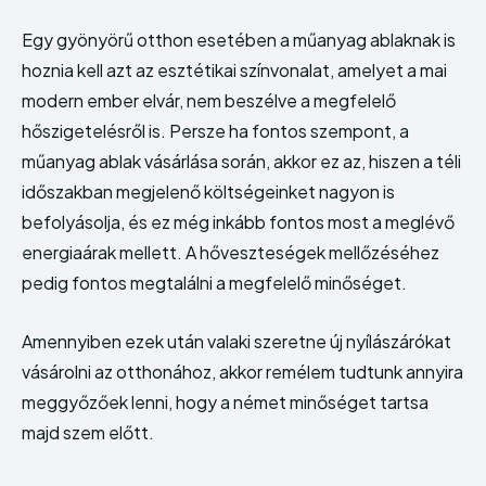
Egy gyönyörű otthon esetében a műanyag ablaknak is
hoznia kell azt az esztétikai színvonalat, amelyet a mai
modern ember elvár, nem beszélve a megfelelő
hőszigetelésről is. Persze ha fontos szempont, a
műanyag ablak vásárlása során, akkor ez az, hiszen a téli
időszakban megjelenő költségeinket nagyon is
befolyásolja, és ez még inkább fontos most a meglévő
energiaárak mellett. A hőveszteségek mellőzéséhez
pedig fontos megtalálni a megfelelő minőséget.
Amennyiben ezek után valaki szeretne új nyílászárókat
vásárolni az otthonához, akkor remélem tudtunk annyira
meggyőzőek lenni, hogy a német minőséget tartsa
majd szem előtt.