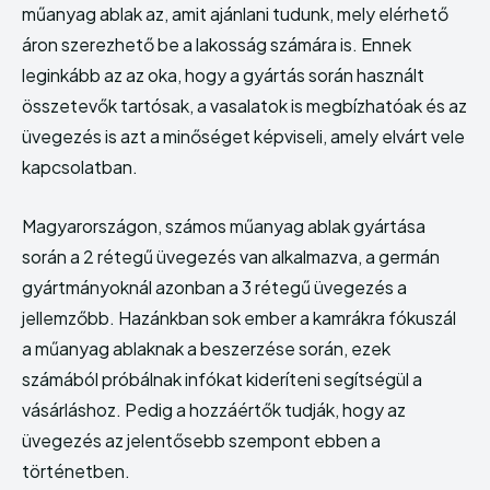
műanyag ablak az, amit ajánlani tudunk, mely elérhető
áron szerezhető be a lakosság számára is. Ennek
Echo
Echo
Verse
Verse
leginkább az az oka, hogy a gyártás során használt
Copyright © Newspaper Theme.
Copyright © Newspaper Theme.
összetevők tartósak, a vasalatok is megbízhatóak és az
üvegezés is azt a minőséget képviseli, amely elvárt vele
kapcsolatban.
Magyarországon, számos műanyag ablak gyártása
során a 2 rétegű üvegezés van alkalmazva, a germán
gyártmányoknál azonban a 3 rétegű üvegezés a
jellemzőbb. Hazánkban sok ember a kamrákra fókuszál
a műanyag ablaknak a beszerzése során, ezek
számából próbálnak infókat kideríteni segítségül a
vásárláshoz. Pedig a hozzáértők tudják, hogy az
üvegezés az jelentősebb szempont ebben a
történetben.