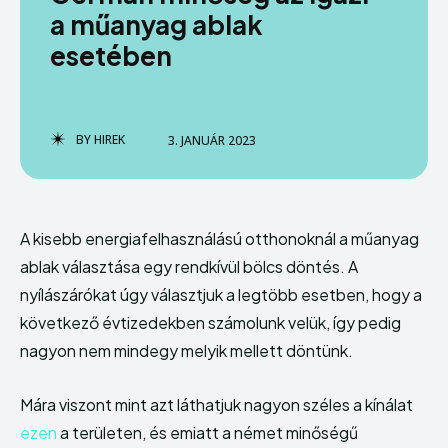
a műanyag ablak
Szolgáltatás
Szolgáltatás
esetében
Vállalkozás
Vállalkozás
BY
HIREK
3. JANUÁR 2023
Enter the depths of the
Enter the depths of the
A kisebb energiafelhasználású otthonoknál a műanyag
EchoVerse.
EchoVerse.
ablak választása egy rendkívül bölcs döntés. A
nyílászárókat úgy választjuk a legtöbb esetben, hogy a
BELÉPÉS
BELÉPÉS
következő évtizedekben számolunk velük, így pedig
nagyon nem mindegy melyik mellett döntünk.
HOMEPAGE
HOMEPAGE
PÉNZÜGY
PÉNZÜGY
HASZNOS
HASZNOS
OTTHON
OTTHON
INGATLAN
INGATLAN
BELFÖLD
BELFÖLD
Mára viszont mint azt láthatjuk nagyon széles a kínálat
SZOLGÁLTATÁS
SZOLGÁLTATÁS
VÁLLALKOZÁS
VÁLLALKOZÁS
ezen
a területen, és emiatt a német minőségű