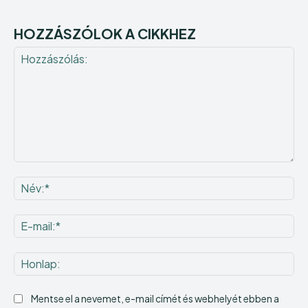
HOZZÁSZÓLOK A CIKKHEZ
Hozzászólás:
Né
E-
mai
Ho
Mentse el a nevemet, e-mail címét és webhelyét ebben a