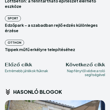
Lőttbeton: a fenntartható építészet elérhető
eszköze
SPORT
Edzőpark – a szabadban rejlő edzés különleges
érzése
OTTHON
Tippek műfű erkélyre telepítéséhez
Előző cikk
Következő cikk
Extrémebb játékok fiúknak
Napfénytől védve a roló
segítségével
HASONLÓ BLOGOK