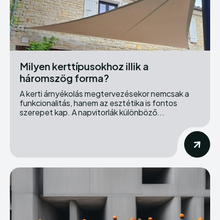
Milyen kerttípusokhoz illik a
háromszög forma?
A kerti árnyékolás megtervezésekor nemcsak a
funkcionalitás, hanem az esztétika is fontos
szerepet kap. A napvitorlák különböző...